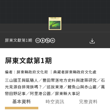
屏東文獻第1期
您在這裡
屏東文獻第1期
｜
編者：
屏東縣政府文化局
典藏者
屏東縣政府文化處
三山國王與甌駱人／豐田聚落地方史料與建築研究／石
光見源自排灣族嗎？／述說東港／鯉魚山與赤山巖／萬
巒田野記事／阿里港公園／屏東縣大事記
基本資料
時空資訊
完整資料