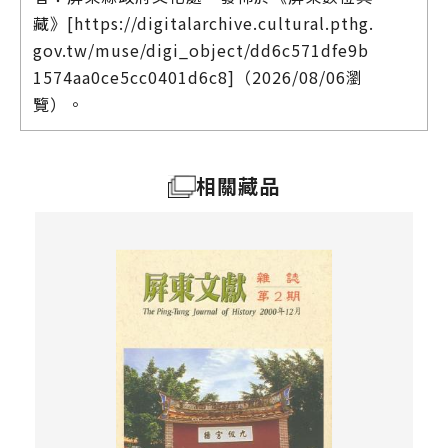
藏》[https://digitalarchive.cultural.pthg.
gov.tw/muse/digi_object/dd6c571dfe9b
1574aa0ce5cc0401d6c8]（2026/08/06瀏
覽）。
相關藏品