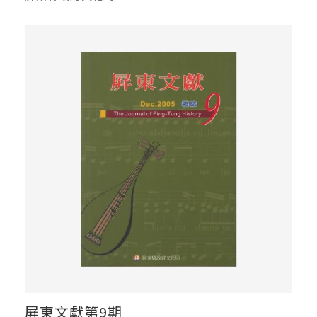
屏東文獻第9期