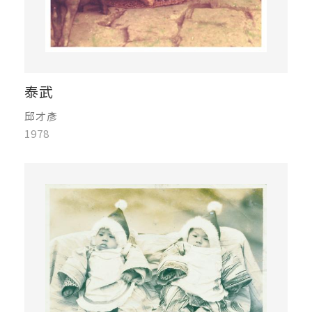
泰武
邱才彥
1978