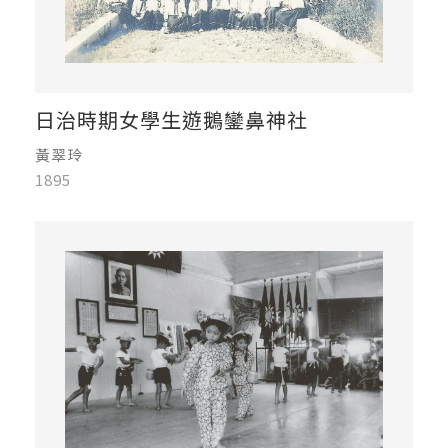
日治時期女學生遊鵝鑾鼻神社
黃翠玲
1895