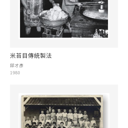
米苔目傳統製法
邱才彥
1980