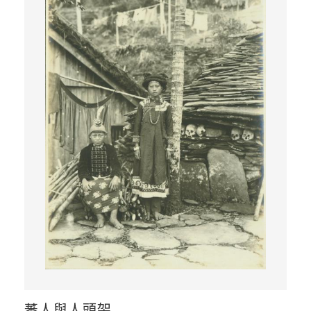
蕃人與人頭架