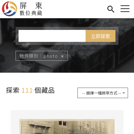
Jump to Main content
Jump to Navigation
首頁
您在這裡
展覽
藏品
關於我們
物件類別
photo
探索
111
個藏品