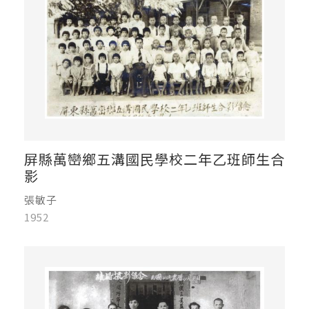
屏縣萬巒鄉五溝國民學校二年乙班師生合
影
張敏子
1952