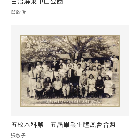
日治屏東中山公園
邱欣俊
五校本科第十五屆畢業生睦鳳會合照
張敏子