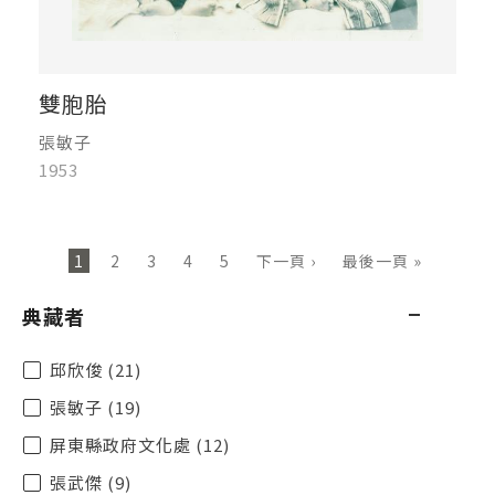
雙胞胎
張敏子
1953
頁面
1
2
3
4
5
下一頁 ›
最後一頁 »
典藏者
邱欣俊 (21)
張敏子 (19)
屏東縣政府文化處 (12)
張武傑 (9)