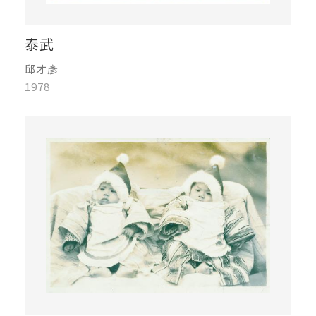
泰武
邱才彥
1978