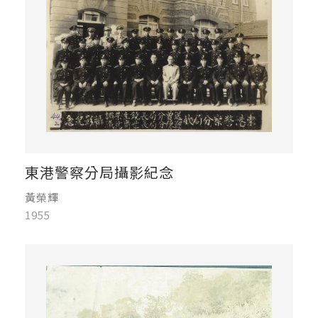
東港警察分局攝影紀念
黃榮輝
1955