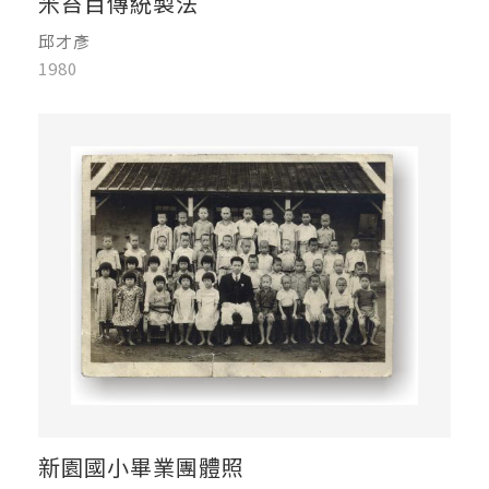
米苔目傳統製法
邱才彥
1980
新園國小畢業團體照