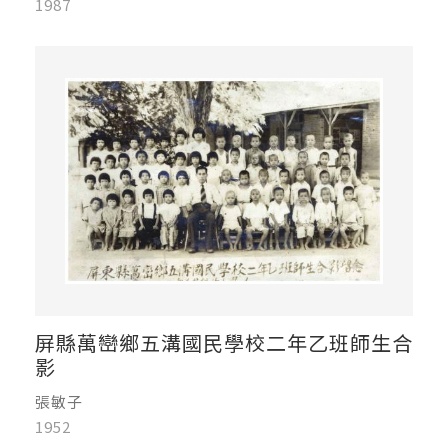
1987
屏縣萬巒鄉五溝國民學校二年乙班師生合
影
張敏子
1952