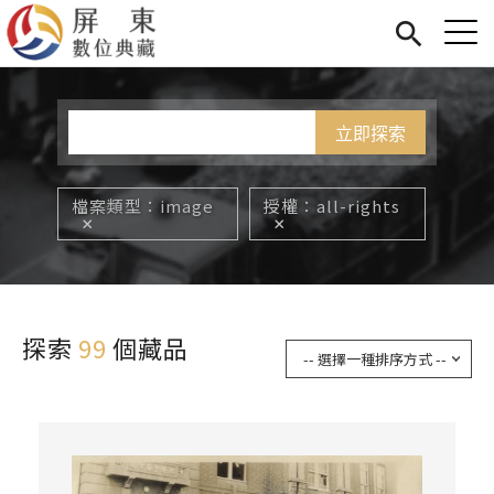
Jump to Main content
Jump to Navigation
首頁
您在這裡
展覽
藏品
關於我們
檔案類型
image
授權
all-rights
探索
99
個藏品