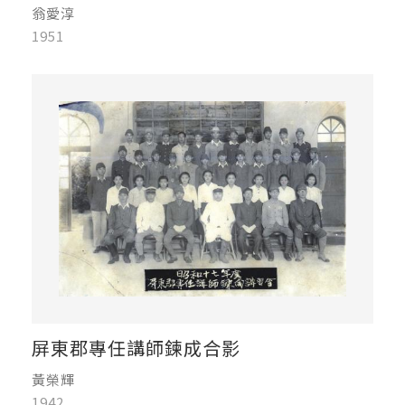
翁愛淳
1951
屏東郡專任講師鍊成合影
黃榮輝
1942