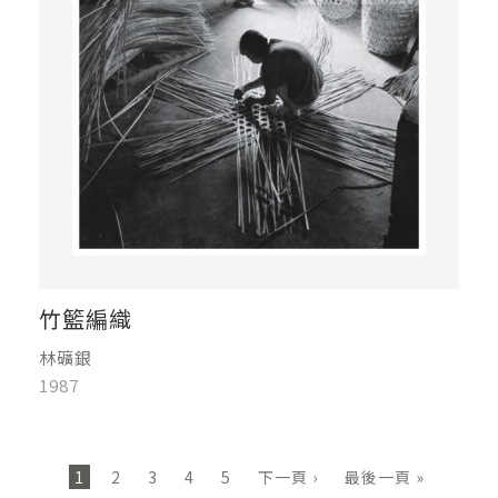
竹籃編織
林礦銀
1987
頁面
1
2
3
4
5
下一頁 ›
最後一頁 »