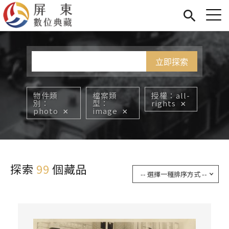
Jump to Main content
Jump to Navigation
首頁
您在這裡
展覽
藏品
關於我們
物件類
檔案類
授權
all-
別
型
rights
photo
image
探索
99
個藏品