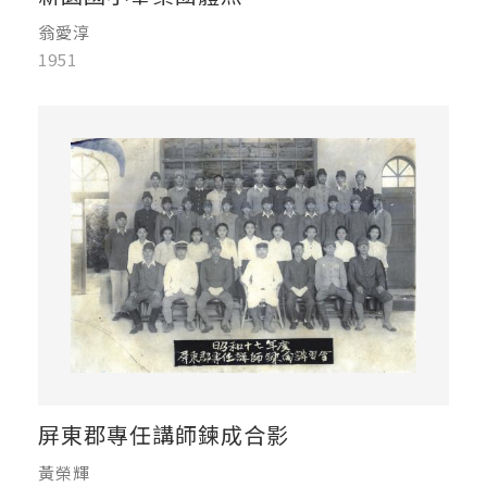
翁愛淳
1951
屏東郡專任講師鍊成合影
黃榮輝