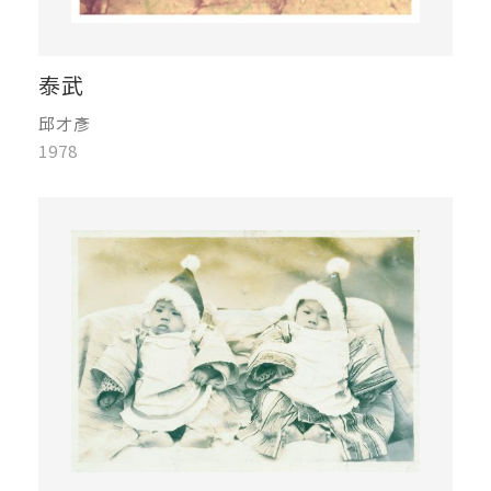
泰武
邱才彥
1978