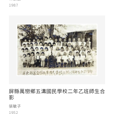
1987
屏縣萬巒鄉五溝國民學校二年乙班師生合
影
張敏子
1952