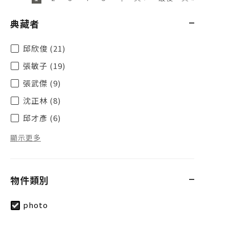
典藏者
邱欣俊 (21)
張敏子 (19)
張武傑 (9)
沈正林 (8)
邱才彥 (6)
顯示更多
物件類別
photo