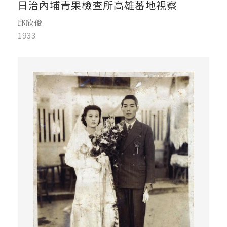
日治內埔青果檢查所高雄蕃地視察
邱欣俊
1933