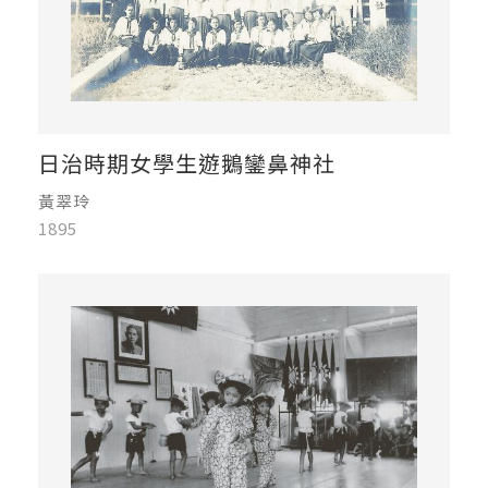
日治時期女學生遊鵝鑾鼻神社
黃翠玲
1895