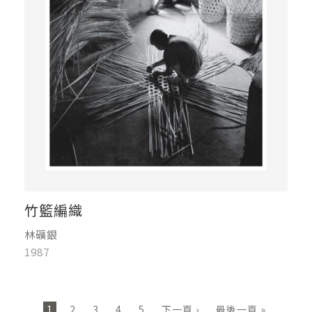
竹籃編織
林礦銀
1987
頁面
1
2
3
4
5
下一頁 ›
最後一頁 »