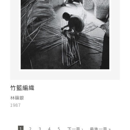
竹籃編織
林礦銀
1987
頁面
1
2
3
4
5
下一頁 ›
最後一頁 »