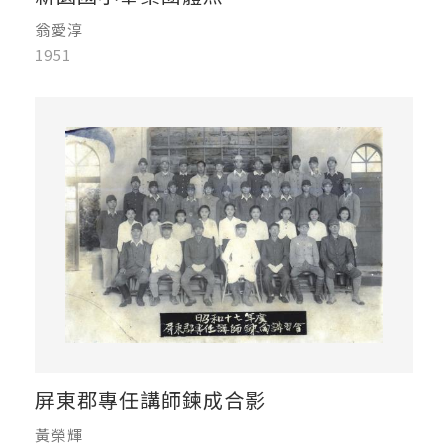
翁愛淳
1951
屏東郡專任講師鍊成合影
黃榮輝