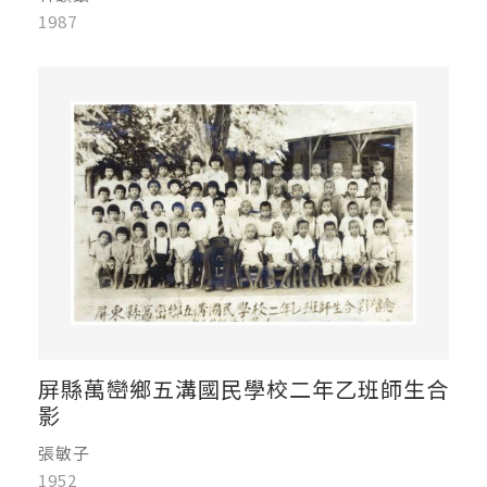
1987
屏縣萬巒鄉五溝國民學校二年乙班師生合
影
張敏子
1952