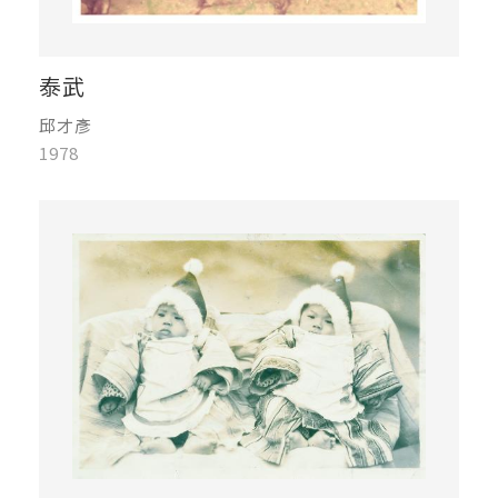
泰武
邱才彥
1978