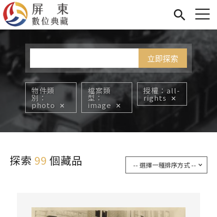
Jump to Main content
Jump to Navigation
首頁
您在這裡
展覽
藏品
關於我們
物件類
檔案類
授權
all-
別
型
rights
photo
image
探索
99
個藏品