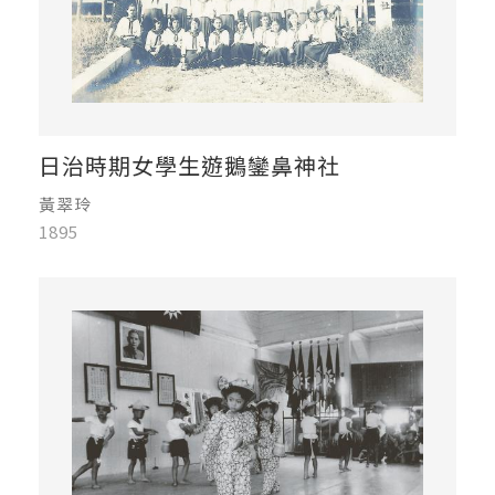
日治時期女學生遊鵝鑾鼻神社
黃翠玲
1895