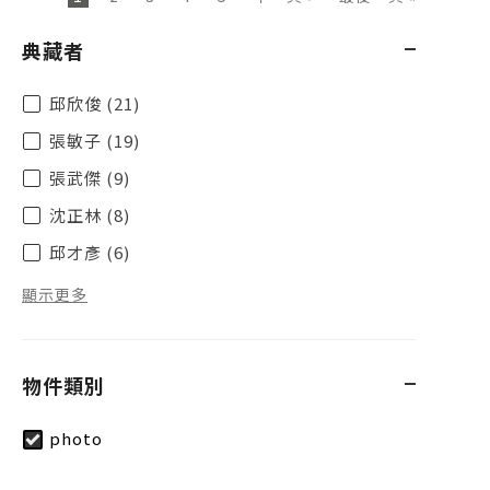
典藏者
邱欣俊 (21)
張敏子 (19)
張武傑 (9)
沈正林 (8)
邱才彥 (6)
顯示更多
物件類別
photo