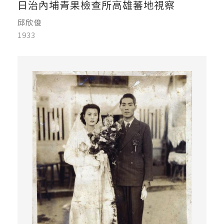
日治內埔青果檢查所高雄蕃地視察
邱欣俊
1933