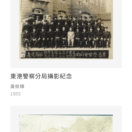
東港警察分局攝影紀念
黃榮輝
1955